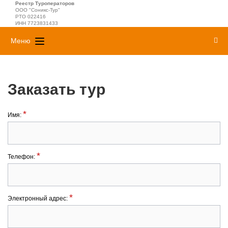
Реестр Туроператоров
ООО "Соникс-Тур"
РТО 022416
ИНН 7723831433
Меню
Заказать тур
*
Имя:
*
Телефон:
*
Электронный адрес: