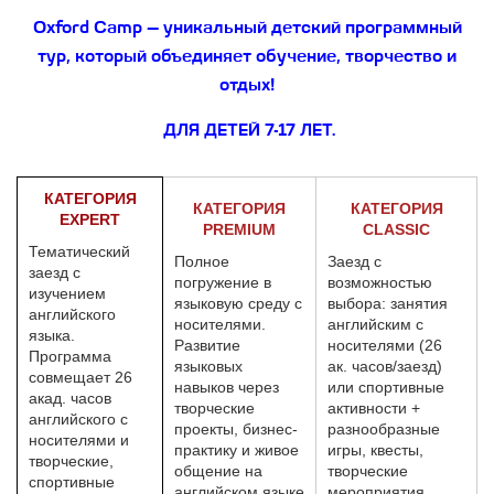
Oxford Camp — уникальный детский программный
тур, который объединяет обучение, творчество и
отдых!
ДЛЯ ДЕТЕЙ 7-17 ЛЕТ.
КАТЕГОРИЯ
КАТЕГОРИЯ
КАТЕГОРИЯ
EXP
ERT
PREMIUM
CLASSIC
Тематический
Полное
Заезд с
заезд с
погружение в
возможностью
изучением
языковую среду с
выбора: занятия
английского
носителями.
английским с
языка.
Развитие
носителями (26
Программа
языковых
ак. часов/заезд)
совмещает 26
навыков через
или спортивные
акад. часов
творческие
активности +
английского с
проекты, бизнес-
разнообразные
носителями и
практику и живое
игры, квесты,
творческие,
общение на
творческие
спортивные
английском языке
мероприятия