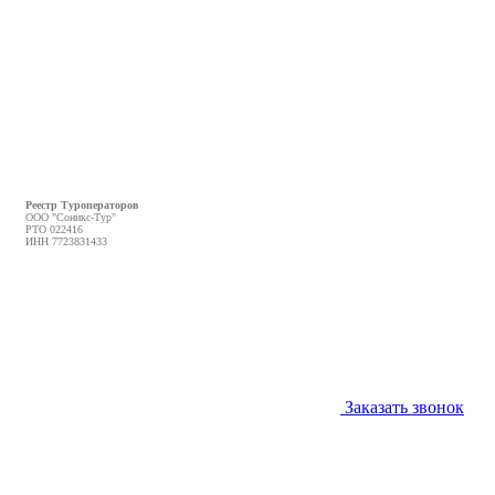
Реестр Туроператоров
ООО "Соникс-Тур"
РТО 022416
ИНН 7723831433
Заказать звонок