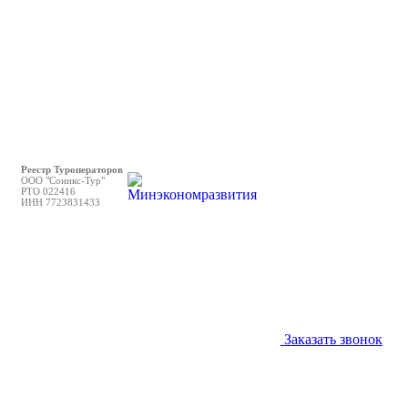
Реестр Туроператоров
ООО "Соникс-Тур"
РТО 022416
ИНН 7723831433
Заказать звонок