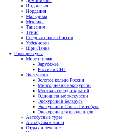
Доминикана
Индонезия
Иордания
Мальдивы
Мексика
Танзания
Тунис
Средняя полоса России
Узбекистан
Шри-Ланка
Горящие туры
Море и пляж
Зарубежье
Россия и СНГ
Экскурсии
Золотое кольцо России
Многодневные экскурсии
Москва - город открытий
Однодневные экскурсии
Экскурсии в Беларусь
Экскурсии в Санкт-Петербург
Экскурсии для школьников
Автобусные туры
Автобусом к морю
Отдых и лечение