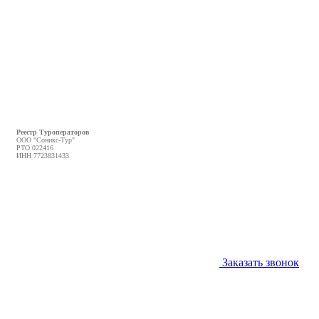
Реестр Туроператоров
ООО "Соникс-Тур"
РТО 022416
ИНН 7723831433
Заказать звонок