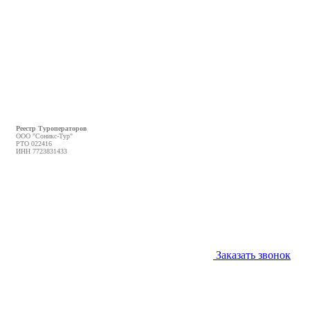
Реестр Туроператоров
ООО "Соникс-Тур"
РТО 022416
ИНН 7723831433
Заказать звонок