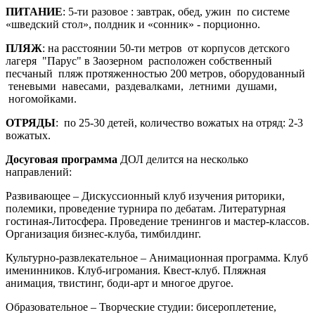
ПИТАНИЕ
: 5-ти разовое : завтрак, обед, ужин по системе
«шведский стол», полдник и «сонник» - порционно.
ПЛЯЖ
: на расстоянии 50-ти метров от корпусов детского
лагеря "Парус" в Заозерном расположен собственный
песчаный пляж протяженностью 200 метров, оборудованный
теневыми навесами, раздевалками, летними душами,
ногомойками.
ОТРЯДЫ
: по 25-30 детей, количество вожатых на отряд: 2-3
вожатых.
Досуговая программа
ДОЛ делится на несколько
направлений:
Развивающее – Дискуссионный клуб изучения риторики,
полемики, проведение турнира по дебатам. Литературная
гостиная-Литосфера. Проведение тренингов и мастер-классов.
Организация бизнес-клуба, тимбилдинг.
Культурно-развлекательное – Анимационная программа. Клуб
именинников. Клуб-игромания. Квест-клуб. Пляжная
анимация, твистинг, боди-арт и многое другое.
Образовательное – Творческие студии: бисероплетение,