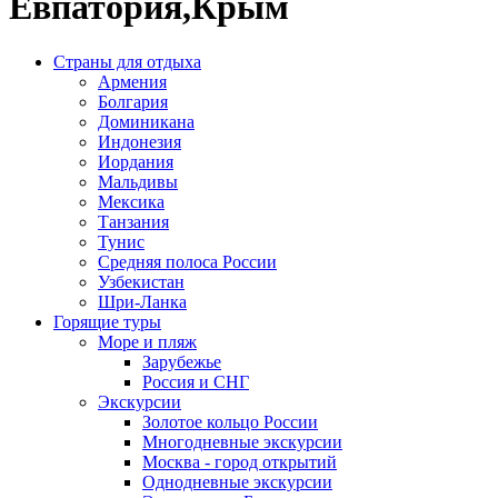
Евпатория,Крым
Страны для отдыха
Армения
Болгария
Доминикана
Индонезия
Иордания
Мальдивы
Мексика
Танзания
Тунис
Средняя полоса России
Узбекистан
Шри-Ланка
Горящие туры
Море и пляж
Зарубежье
Россия и СНГ
Экскурсии
Золотое кольцо России
Многодневные экскурсии
Москва - город открытий
Однодневные экскурсии