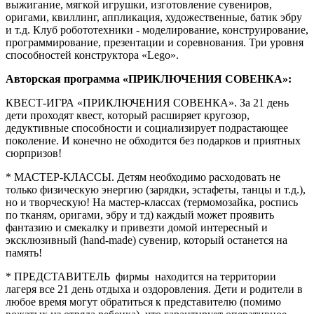
выжигание, мягкой игрушки, изготовление сувениров,
оригами, квиллинг, аппликация, художественные, батик эбру
и т.д. Клуб робототехники - моделирование, конструирование,
программирование, презентации и соревнования. Три уровня
способностей конструктора «Lego».
Авторская программа «ПРИКЛЮЧЕНИЯ СОВЕНКА»:
КВЕСТ-ИГРА «ПРИКЛЮЧЕНИЯ СОВЕНКА». За 21 день
дети проходят квест, который расширяет кругозор,
дедуктивные способности и социализирует подрастающее
поколение. И конечно не обходится без подарков и приятных
сюрпризов!
* МАСТЕР-КЛАССЫ. Детям необходимо расходовать не
только физическую энергию (зарядки, эстафеты, танцы и т.д.),
но и творческую! На мастер-классах (термомозайка, роспись
по тканям, оригами, эбру и тд) каждый может проявить
фантазию и смекалку и привезти домой интересный и
эксклюзивный (hand-made) сувенир, который останется на
память!
* ПРЕДСТАВИТЕЛЬ фирмы находится на территории
лагеря все 21 день отдыха и оздоровления. Дети и родители в
любое время могут обратиться к представителю (помимо