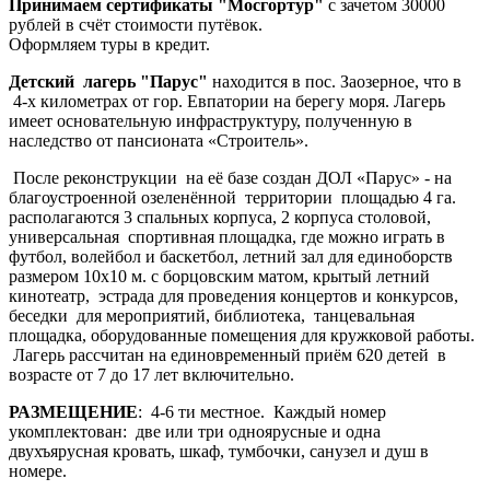
Принимаем сертификаты "Мосгортур"
с зачетом 30000
рублей в счёт стоимости путёвок.
Оформляем туры в кредит.
Детский лагерь "Парус"
находится в пос. Заозерное, что в
4-х километрах от гор. Евпатории на берегу моря. Лагерь
имеет основательную инфраструктуру, полученную в
наследство от пансионата «Строитель».
После реконструкции на её базе создан ДОЛ «Парус» - на
благоустроенной озеленённой территории площадью 4 га.
располагаются 3 спальных корпуса, 2 корпуса столовой,
универсальная спортивная площадка, где можно играть в
футбол, волейбол и баскетбол, летний зал для единоборств
размером 10х10 м. с борцовским матом, крытый летний
кинотеатр, эстрада для проведения концертов и конкурсов,
беседки для мероприятий, библиотека, танцевальная
площадка, оборудованные помещения для кружковой работы.
Лагерь рассчитан на единовременный приём 620 детей в
возрасте от 7 до 17 лет включительно.
РАЗМЕЩЕНИЕ
: 4-6 ти местное. Каждый номер
укомплектован: две или три одноярусные и одна
двухъярусная кровать, шкаф, тумбочки, санузел и душ в
номере.