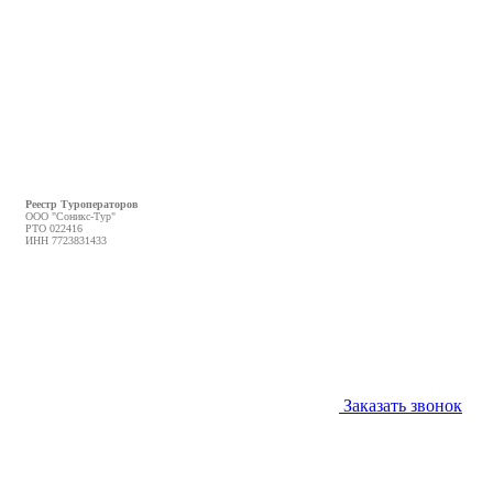
Реестр Туроператоров
ООО "Соникс-Тур"
РТО 022416
ИНН 7723831433
Заказать звонок