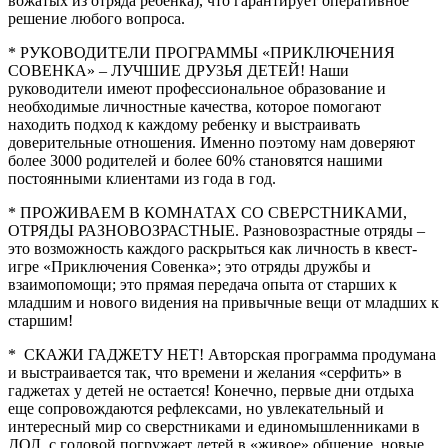
вожатых из отряда ребенка), что гарантирует оперативное
решение любого вопроса.
* РУКОВОДИТЕЛИ ПРОГРАММЫ «ПРИКЛЮЧЕНИЯ
СОВЕНКА» – ЛУЧШИЕ ДРУЗЬЯ ДЕТЕЙ! Наши
руководители имеют профессиональное образование и
необходимые личностные качества, которое помогают
находить подход к каждому ребенку и выстраивать
доверительные отношения. Именно поэтому нам доверяют
более 3000 родителей и более 60% становятся нашими
постоянными клиентами из года в год.
* ПРОЖИВАЕМ В КОМНАТАХ СО СВЕРСТНИКАМИ,
ОТРЯДЫ РАЗНОВОЗРАСТНЫЕ. Разновозрастные отряды –
это возможность каждого раскрыться как личность в квест-
игре «Приключения Совенка»; это отряды дружбы и
взаимопомощи; это прямая передача опыта от старших к
младшим и нового видения на привычные вещи от младших к
старшим!
* СКАЖИ ГАДЖЕТУ НЕТ! Авторская программа продумана
и выстраивается так, что времени и желания «серфить» в
гаджетах у детей не остается! Конечно, первые дни отдыха
еще сопровождаются рефлексами, но увлекательный и
интересный мир со сверстниками и единомышленниками в
ДОЛ, с головой погружает детей в «живое» общение, новые